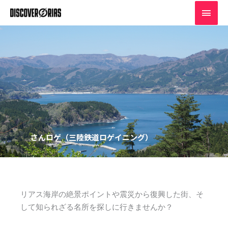
内
メ
容
イ
を
ス
ン
キ
ッ
メ
プ
ニ
ュ
ー
さんロゲ（三陸鉄道ロゲイニング）
リアス海岸の絶景ポイントや震災から復興した街、そ
して知られざる名所を探しに行きませんか？