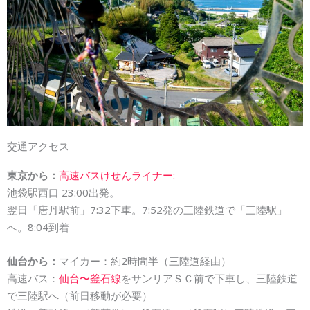
交通アクセス
東京から：
高速バスけせんライナー:
池袋駅西口 23:00出発。
翌日「唐丹駅前」7:32下車。7:52発の三陸鉄道で「三陸駅」
へ。8:04到着
仙台から：
マイカー：約2時間半（三陸道経由）
高速バス：
仙台〜釜石線
をサンリアＳＣ前で下車し、三陸鉄道
で三陸駅へ（前日移動が必要）