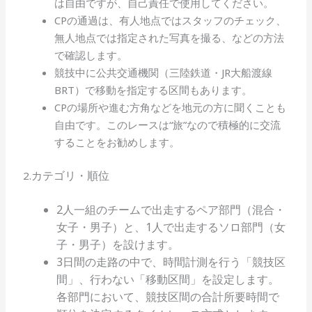
は自由ですが、自己責任で使用してください。
CPの通過は、有人地点ではスタッフのチェック、
無人地点では指定された写真を撮る、などの方法
で確認します。
競技中に公共交通機関（三陸鉄道・JR大船渡線
BRT）で移動を指定する区間もあります。
CPの場所や進む方角などを地元の方に聞くことも
自由です。このレースは“旅”なので積極的に交流
することをお勧めします。
カテゴリ・順位
2.
2人一組のチームで出走するペア部門（混合・
女子・男子）と、1人で出走するソロ部門（女
子・男子）を設けます。
3日間の走路の中で、時間計測を行う「競技区
間」、行わない「移動区間」を設定します。
各部門において、競技区間の合計所要時間で