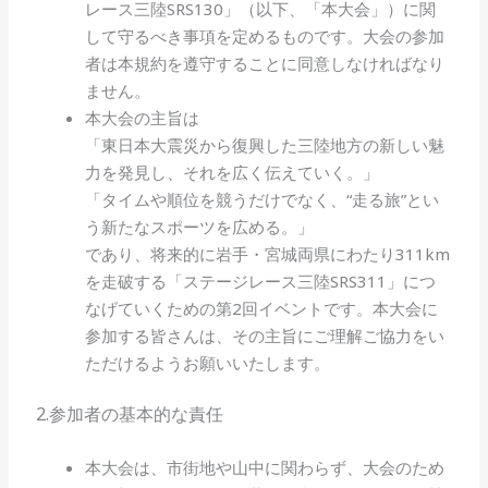
レース三陸SRS130」（以下、「本大会」）に関
して守るべき事項を定めるものです。大会の参加
者は本規約を遵守することに同意しなければなり
ません。
本大会の主旨は
「東日本大震災から復興した三陸地方の新しい魅
力を発見し、それを広く伝えていく。」
「タイムや順位を競うだけでなく、“走る旅”とい
う新たなスポーツを広める。」
であり、将来的に岩手・宮城両県にわたり311km
を走破する「ステージレース三陸SRS311」につ
なげていくための第2回イベントです。本大会に
参加する皆さんは、その主旨にご理解ご協力をい
ただけるようお願いいたします。
2.
参加者の基本的な責任
本大会は、市街地や山中に関わらず、大会のため