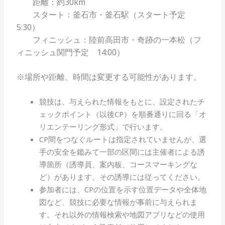
距離：約30km
スタート：釜石市・釜石駅（スタート予定
5:30）
フィニッシュ：陸前高田市・奇跡の一本松（フ
ィニッシュ関門予定 14:00）
※場所や距離、時間は変更する可能性があります。
競技は、与えられた情報をもとに、設定されたチ
ェックポイント（以後CP）を順番通りに回る「オ
リエンテーリング形式」で行います。
CP間をつなぐルートは指定されていませんが、選
手の安全を鑑みて一部の区間には主催者による誘
導箇所（誘導員、案内板、コースマーキングな
ど）があります。その誘導には従ってください。
参加者には、CPの位置を示す位置データや全体地
図など、競技に必要な情報が事前に与えられま
す。それ以外の情報検索や地図アプリなどの使用