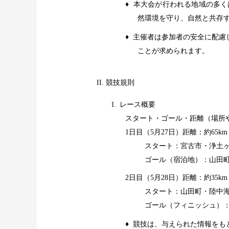
♦
本大会が行われる地域の多く
然環境を守り、自然と共存
♦
主催者は参加者の安全に配慮
ことが求められます。
II.
競技規則
1.
レース概要
スタート・ゴール・距離（場所
1
日目（
5
月
27
日）距離：約
65km
スタート：宮古市・浄土ヶ
ゴール（宿泊地）：山田
2
日目（
5
月
28
日）距離：約
35km
スタート：山田町・陸中
ゴール（フィニッシュ）：
♦
競技は、与えられた情報をも