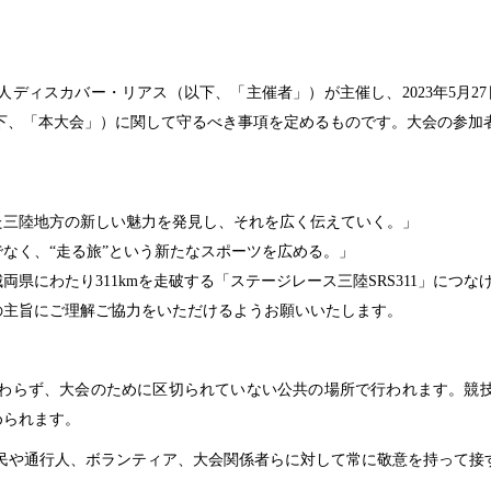
人ディスカバー・リアス（以下、「主催者」）が主催し、
2023
年
5
月
27
下、「本大会」）に関して守るべき事項を定めるものです。大会の参加
た三陸地方の新しい魅力を発見し、それを広く伝えていく。」
なく、“走る旅”という新たなスポーツを広める。」
城両県にわたり
311km
を走破する「ステージレース三陸
SRS311
」につな
の主旨にご理解ご協力をいただけるようお願いいたします。
わらず、大会のために区切られていない公共の場所で行われます。競
められます。
民や通行人、ボランティア、大会関係者らに対して常に敬意を持って接