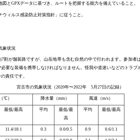
地図と
GPX
データに基づき、ルートを把握する能力を備えていること。
ナウィルス感染防止対策指針」に従うこと。
気象状況
約
7
割が舗装路ですが、山岳地帯も含む自然の中で行われます。参加者
び必要な装備を携帯しなければなりません。怪我や道迷いなどのトラブ
身の責任です。
宮古市の気象状況（
2020
年〜
2022
年
5
月
27
日の記録）
（℃）
降水量（
mm
）
風速（
m/s
）
最低
/
最高
平均
最低
/
最
平均
最低
/
最高
高
11.4/18.1
0.3
0.0/0.5
0.9
0.6/1.1