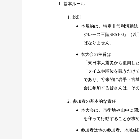
I.
基本ルール
1.
総則
♦
本規約は、特定非営利活動法
ジレース三陸
SRS100
」（以
ばなりません。
♦
本大会の主旨は
「東日本大震災から復興し
「タイムや順位を競うだけで
であり、将来的に岩手・宮
会に参加する皆さんは、そ
2.
参加者の基本的な責任
♦
本大会は、市街地や山中に関
を守って行動することが求
♦
参加者は他の参加者、地域住